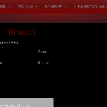
REIN
TRAINING
RADSPORT
MITGLIEDERZUGAN
er Brunen
ppenleitung
Peter
me
Brunen
nd essenziell für den