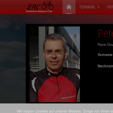
TERMINE
VE
Pet
Race-Gru
Vorname
Nachna
Wir nutzen Cookies auf unserer Website. Einige von ihnen si